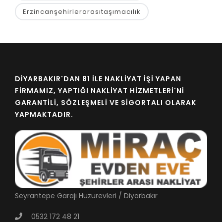
Erzincanşehirlerarasıtaşımacılık
DIYARBAKIR'DAN 81 İLE NAKLIYAT İŞI YAPAN
FIRMAMIZ, YAPTIĞI NAKLIYAT HIZMETLERI'NI
GARANTILI, SÖZLEŞMELI VE SIGORTALI OLARAK
YAPMAKTADIR.
Seyrantepe Garajı Huzurevleri / Diyarbakır
0532 172 48 21