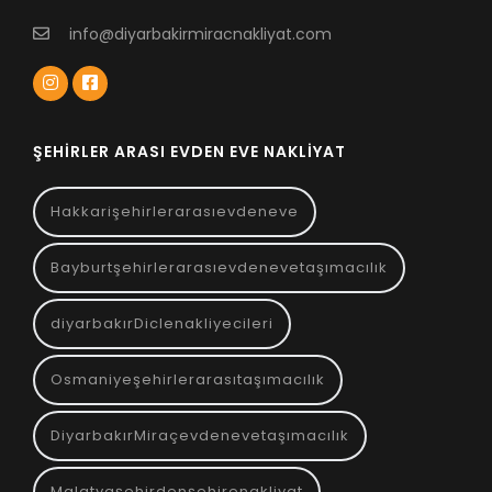
info@diyarbakirmiracnakliyat.com
ŞEHIRLER ARASI EVDEN EVE NAKLIYAT
Hakkarişehirlerarasıevdeneve
Bayburtşehirlerarasıevdenevetaşımacılık
diyarbakırDiclenakliyecileri
Osmaniyeşehirlerarasıtaşımacılık
DiyarbakırMiraçevdenevetaşımacılık
Malatyaşehirdenşehirenakliyat