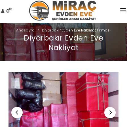
TR
MIRAÇ NAKLIYAT
Anasayfa
Diyarbakır Evden Eve Nakliyat Firması
Diyarbakır Evden Eve
HIZMETLER
Nakliyat
HIZMET BÖLGELERI
FIYATLAR
ŞEHIR İÇI NAKLIYAT
FOTO GALERI
S.S.S.
İLETIŞIM