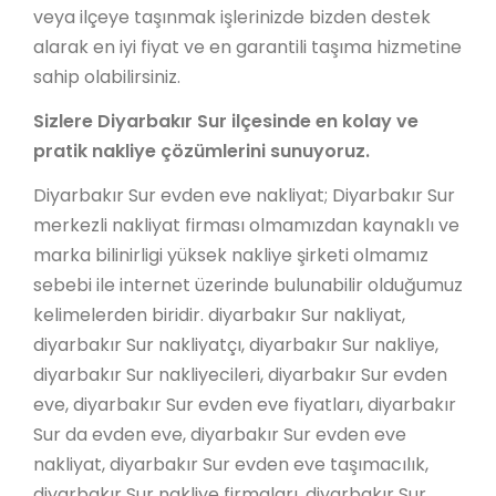
veya ilçeye taşınmak işlerinizde bizden destek
alarak en iyi fiyat ve en garantili taşıma hizmetine
sahip olabilirsiniz.
Sizlere Diyarbakır Sur ilçesinde en kolay ve
pratik nakliye çözümlerini sunuyoruz.
Diyarbakır Sur evden eve nakliyat; Diyarbakır Sur
merkezli nakliyat firması olmamızdan kaynaklı ve
marka bilinirligi yüksek nakliye şirketi olmamız
sebebi ile internet üzerinde bulunabilir olduğumuz
kelimelerden biridir. diyarbakır Sur nakliyat,
diyarbakır Sur nakliyatçı, diyarbakır Sur nakliye,
diyarbakır Sur nakliyecileri, diyarbakır Sur evden
eve, diyarbakır Sur evden eve fiyatları, diyarbakır
Sur da evden eve, diyarbakır Sur evden eve
nakliyat, diyarbakır Sur evden eve taşımacılık,
diyarbakır Sur nakliye firmaları, diyarbakır Sur