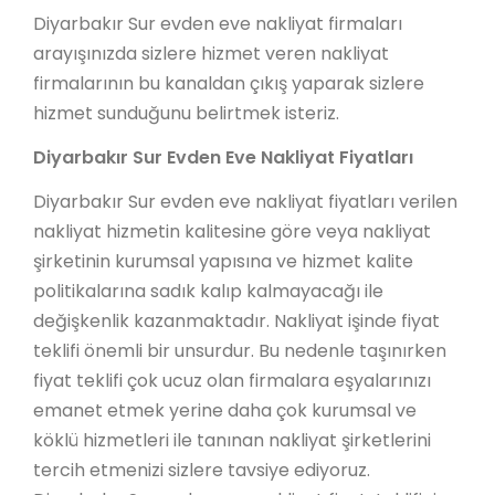
Diyarbakır Sur evden eve nakliyat firmaları
arayışınızda sizlere hizmet veren nakliyat
firmalarının bu kanaldan çıkış yaparak sizlere
hizmet sunduğunu belirtmek isteriz.
Diyarbakır Sur Evden Eve Nakliyat Fiyatları
Diyarbakır Sur evden eve nakliyat fiyatları verilen
nakliyat hizmetin kalitesine göre veya nakliyat
şirketinin kurumsal yapısına ve hizmet kalite
politikalarına sadık kalıp kalmayacağı ile
değişkenlik kazanmaktadır. Nakliyat işinde fiyat
teklifi önemli bir unsurdur. Bu nedenle taşınırken
fiyat teklifi çok ucuz olan firmalara eşyalarınızı
emanet etmek yerine daha çok kurumsal ve
köklü hizmetleri ile tanınan nakliyat şirketlerini
tercih etmenizi sizlere tavsiye ediyoruz.